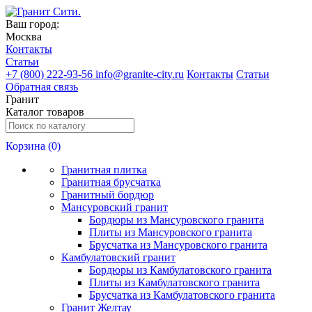
Ваш город:
Москва
Контакты
Статьи
+
7 (800) 222-93-56
info@granite-city.ru
Контакты
Статьи
Обратная связь
Гранит
Каталог товаров
Корзина (
0
)
Гранитная плитка
Гранитная брусчатка
Гранитный бордюр
Мансуровский гранит
Бордюры из Мансуровского гранита
Плиты из Мансуровского гранита
Брусчатка из Мансуровского гранита
Камбулатовский гранит
Бордюры из Камбулатовского гранита
Плиты из Камбулатовского гранита
Брусчатка из Камбулатовского гранита
Гранит Желтау