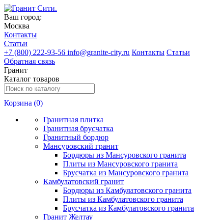
Ваш город:
Москва
Контакты
Статьи
+
7 (800) 222-93-56
info@granite-city.ru
Контакты
Статьи
Обратная связь
Гранит
Каталог товаров
Корзина (
0
)
Гранитная плитка
Гранитная брусчатка
Гранитный бордюр
Мансуровский гранит
Бордюры из Мансуровского гранита
Плиты из Мансуровского гранита
Брусчатка из Мансуровского гранита
Камбулатовский гранит
Бордюры из Камбулатовского гранита
Плиты из Камбулатовского гранита
Брусчатка из Камбулатовского гранита
Гранит Желтау