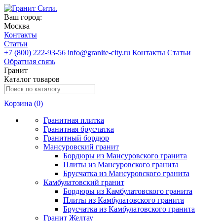
Ваш город:
Москва
Контакты
Статьи
+
7 (800) 222-93-56
info@granite-city.ru
Контакты
Статьи
Обратная связь
Гранит
Каталог товаров
Корзина (
0
)
Гранитная плитка
Гранитная брусчатка
Гранитный бордюр
Мансуровский гранит
Бордюры из Мансуровского гранита
Плиты из Мансуровского гранита
Брусчатка из Мансуровского гранита
Камбулатовский гранит
Бордюры из Камбулатовского гранита
Плиты из Камбулатовского гранита
Брусчатка из Камбулатовского гранита
Гранит Желтау