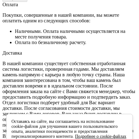
Оплата
Покупки, совершенные в нашей компании, вы можете
оплатить одним из следующих способов:
Наличными. Оплата наличными осуществляется на
месте получения товара.
Оплата по безналичному расчету.
Доставка
В нашей компании существует собственная отработанная
система логистики, проверенная годами. Мы доставляем
камень напрямую с карьера в любую точку страны. Наша
компания заинтересована в том, чтобы ваш камень был
доставлен вовремя и в идеальном состоянии. После
оформления заказа на сайте с Вами свяжется менеджер, чтобы
предоставить подробную информацию и подтвердить заказ.
Отдел логистики подберет удобный для Вас вариант
доставки. После согласования стоимости доставки, мы
заключаем с Вами договор. Ваш заказ будет доставлен в
оговоренный срок и в отличном состоянии. Камень
Оставаясь на сайте, вы соглашаетесь на использование
перевозится в специальной упаковке, укладкой в которую
cookie-файлов для улучшения вашего пользовательского
занимаются обученные для этого люди. Перед оплатой заказа
опыта, аналитики посещаемости и предоставления
Вы проверяете и осматриваете доставленный товар. Мы
персонализированного контента.
Подробнее о cookie-файлах