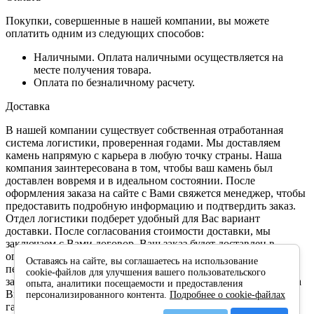
Покупки, совершенные в нашей компании, вы можете
оплатить одним из следующих способов:
Наличными. Оплата наличными осуществляется на
месте получения товара.
Оплата по безналичному расчету.
Доставка
В нашей компании существует собственная отработанная
система логистики, проверенная годами. Мы доставляем
камень напрямую с карьера в любую точку страны. Наша
компания заинтересована в том, чтобы ваш камень был
доставлен вовремя и в идеальном состоянии. После
оформления заказа на сайте с Вами свяжется менеджер, чтобы
предоставить подробную информацию и подтвердить заказ.
Отдел логистики подберет удобный для Вас вариант
доставки. После согласования стоимости доставки, мы
заключаем с Вами договор. Ваш заказ будет доставлен в
оговоренный срок и в отличном состоянии. Камень
Оставаясь на сайте, вы соглашаетесь на использование
перевозится в специальной упаковке, укладкой в которую
cookie-файлов для улучшения вашего пользовательского
занимаются обученные для этого люди. Перед оплатой заказа
опыта, аналитики посещаемости и предоставления
Вы проверяете и осматриваете доставленный товар. Мы
персонализированного контента.
Подробнее о cookie-файлах
гарантируем высокое качество обслуживания, минимальные