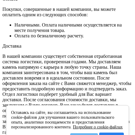
Покупки, совершенные в нашей компании, вы можете
оплатить одним из следующих способов:
Наличными. Оплата наличными осуществляется на
месте получения товара.
Оплата по безналичному расчету.
Доставка
В нашей компании существует собственная отработанная
система логистики, проверенная годами. Мы доставляем
камень напрямую с карьера в любую точку страны. Наша
компания заинтересована в том, чтобы ваш камень был
доставлен вовремя и в идеальном состоянии. После
оформления заказа на сайте с Вами свяжется менеджер, чтобы
предоставить подробную информацию и подтвердить заказ.
Отдел логистики подберет удобный для Вас вариант
доставки. После согласования стоимости доставки, мы
заключаем с Вами договор. Ваш заказ будет доставлен в
оговоренный срок и в отличном состоянии. Камень
Оставаясь на сайте, вы соглашаетесь на использование
перевозится в специальной упаковке, укладкой в которую
cookie-файлов для улучшения вашего пользовательского
занимаются обученные для этого люди. Перед оплатой заказа
опыта, аналитики посещаемости и предоставления
Вы проверяете и осматриваете доставленный товар. Мы
персонализированного контента.
Подробнее о cookie-файлах
гарантируем высокое качество обслуживания, минимальные