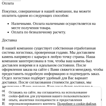
Оплата
Покупки, совершенные в нашей компании, вы можете
оплатить одним из следующих способов:
Наличными. Оплата наличными осуществляется на
месте получения товара.
Оплата по безналичному расчету.
Доставка
В нашей компании существует собственная отработанная
система логистики, проверенная годами. Мы доставляем
камень напрямую с карьера в любую точку страны. Наша
компания заинтересована в том, чтобы ваш камень был
доставлен вовремя и в идеальном состоянии. После
оформления заказа на сайте с Вами свяжется менеджер, чтобы
предоставить подробную информацию и подтвердить заказ.
Отдел логистики подберет удобный для Вас вариант
доставки. После согласования стоимости доставки, мы
заключаем с Вами договор. Ваш заказ будет доставлен в
оговоренный срок и в отличном состоянии. Камень
Оставаясь на сайте, вы соглашаетесь на использование
перевозится в специальной упаковке, укладкой в которую
cookie-файлов для улучшения вашего пользовательского
занимаются обученные для этого люди. Перед оплатой заказа
опыта, аналитики посещаемости и предоставления
Вы проверяете и осматриваете доставленный товар. Мы
персонализированного контента.
Подробнее о cookie-файлах