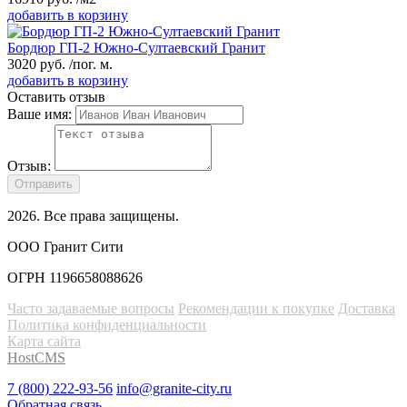
добавить в корзину
Бордюр ГП-2 Южно-Султаевский Гранит
3020
руб.
/пог. м.
добавить в корзину
Оставить отзыв
Ваше имя:
Отзыв:
Отправить
2026
. Все права защищены.
ООО Гранит Сити
ОГРН 1196658088626
Часто задаваемые вопросы
Рекомендации к покупке
Доставка
Политика конфиденциальности
Карта сайта
HostCMS
7 (800) 222-93-56
info@granite-city.ru
Обратная связь