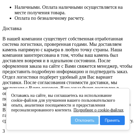
Наличными. Оплата наличными осуществляется на
месте получения товара.
Оплата по безналичному расчету.
Доставка
В нашей компании существует собственная отработанная
система логистики, проверенная годами. Мы доставляем
камень напрямую с карьера в любую точку страны. Наша
компания заинтересована в том, чтобы ваш камень был
доставлен вовремя и в идеальном состоянии. После
оформления заказа на сайте с Вами свяжется менеджер, чтобы
предоставить подробную информацию и подтвердить заказ.
Отдел логистики подберет удобный для Вас вариант
доставки. После согласования стоимости доставки, мы
заключаем с Вами договор. Ваш заказ будет доставлен в
оговоренный срок и в отличном состоянии. Камень
Оставаясь на сайте, вы соглашаетесь на использование
перевозится в специальной упаковке, укладкой в которую
cookie-файлов для улучшения вашего пользовательского
занимаются обученные для этого люди. Перед оплатой заказа
опыта, аналитики посещаемости и предоставления
Вы проверяете и осматриваете доставленный товар. Мы
персонализированного контента.
Подробнее о cookie-файлах
гарантируем высокое качество обслуживания, минимальные
сроки доставки и индивидуальный подход к каждому клиенту.
Отклонить
Принять
3